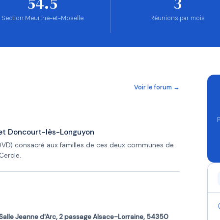
54.5
3
Section Meurthe-et-Moselle
Réunions par mois
Voir le forum →
e et Doncourt-lès-Longuyon
DVD) consacré aux familles de ces deux communes de
Cercle.
Salle Jeanne d'Arc, 2 passage Alsace-Lorraine, 54350