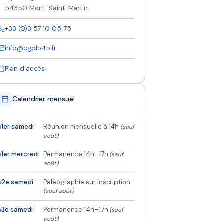
54350 Mont-Saint-Martin
+33 (0)3 57 10 05 75
info@cgpl545.fr
Plan d'accès
Calendrier mensuel
1er samedi
Réunion mensuelle à 14h
(sauf
août)
1er mercredi
Permanence 14h–17h
(sauf
août)
2e samedi
Paléographie sur inscription
(sauf août)
3e samedi
Permanence 14h–17h
(sauf
août)