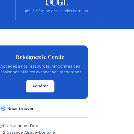
UCGL
Affilié à l'Union des Cercles Lorrains
Rejoignez le Cercle
Accédez à nos ressources, rencontrez des
passionnés et faites avancer vos recherches.
Adhérer
Nous trouver
Salle Jeanne d'Arc
2 passage Alsace-Lorraine