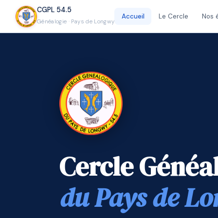
CGPL 54.5
Accueil
Le Cercle
Nos 
Généalogie · Pays de Longwy
Cercle Généa
du Pays de L