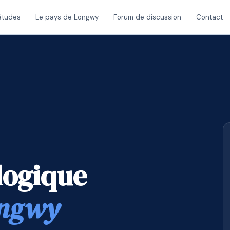
études
Le pays de Longwy
Forum de discussion
Contact
logique
ongwy