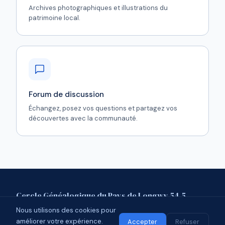
Archives photographiques et illustrations du
patrimoine local.
Forum de discussion
Échangez, posez vos questions et partagez vos
découvertes avec la communauté.
Cercle Généalogique du Pays de Longwy 54.5
Nous utilisons des cookies pour
Mentions légales
Contact
Forum
améliorer votre expérience.
© 2026 CGPL 54.5 · Affilié à l'UCGL
Accepter
Refuser