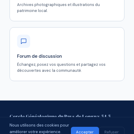
Archives photographiques et illustrations du
patrimoine local.
Forum de discussion
Échangez, posez vos questions et partagez vos
découvertes avec la communauté.
Cercle Généalogique du Pays de Longwy 54.5
Nous utilisons des cookies pour
Mentions légales
Contact
Forum
améliorer votre expérience.
© 2026 CGPL 54.5 · Affilié à l'UCGL
Accepter
Refuser