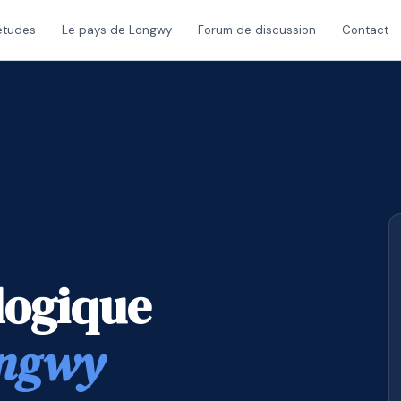
études
Le pays de Longwy
Forum de discussion
Contact
logique
ongwy