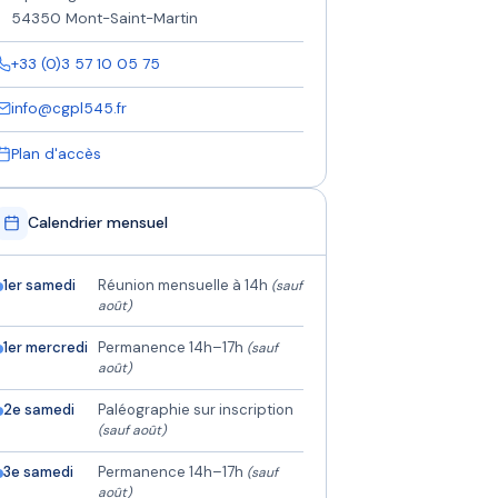
54350 Mont-Saint-Martin
+33 (0)3 57 10 05 75
info@cgpl545.fr
Plan d'accès
Calendrier mensuel
1er samedi
Réunion mensuelle à 14h
(sauf
août)
1er mercredi
Permanence 14h–17h
(sauf
août)
2e samedi
Paléographie sur inscription
(sauf août)
3e samedi
Permanence 14h–17h
(sauf
août)