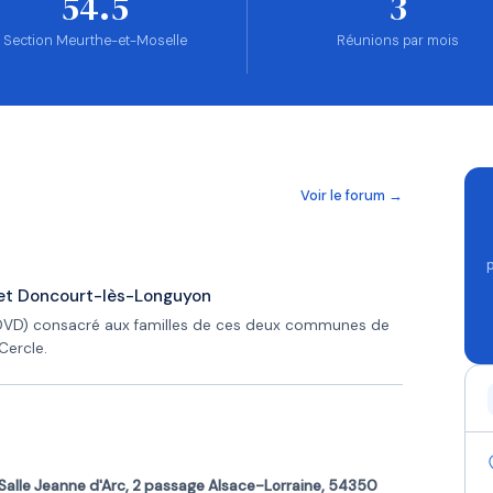
54.5
3
Section Meurthe-et-Moselle
Réunions par mois
Voir le forum →
e et Doncourt-lès-Longuyon
DVD) consacré aux familles de ces deux communes de
Cercle.
Salle Jeanne d'Arc, 2 passage Alsace-Lorraine, 54350