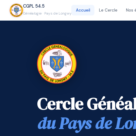
CGPL 54.5
Accueil
Le Cercle
Nos 
Généalogie · Pays de Longwy
Cercle Généa
du Pays de L