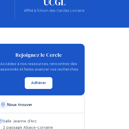
UCGL
Affilié à l'Union des Cercles Lorrains
Rejoignez le Cercle
Accédez à nos ressources, rencontrez des
passionnés et faites avancer vos recherches.
Adhérer
Nous trouver
Salle Jeanne d'Arc
2 passage Alsace-Lorraine