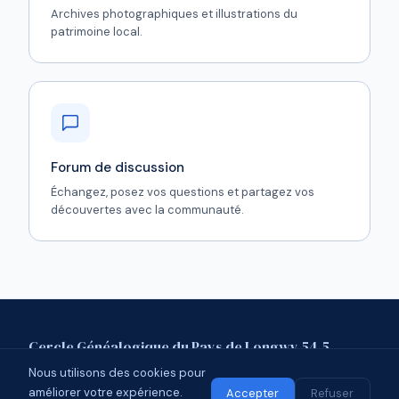
Archives photographiques et illustrations du
patrimoine local.
Forum de discussion
Échangez, posez vos questions et partagez vos
découvertes avec la communauté.
Cercle Généalogique du Pays de Longwy 54.5
Nous utilisons des cookies pour
Mentions légales
Contact
Forum
améliorer votre expérience.
© 2026 CGPL 54.5 · Affilié à l'UCGL
Accepter
Refuser