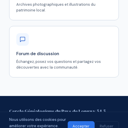
Archives photographiques et illustrations du
patrimoine local.
Forum de discussion
Échangez, posez vos questions et partagez vos
découvertes avec la communauté.
Cercle Généalogique du Pays de Longwy 54.5
Nous utilisons des cookies pour
Mentions légales
Contact
Forum
améliorer votre expérience.
© 2026 CGPL 54.5 · Affilié à l'UCGL
Accepter
Refuser