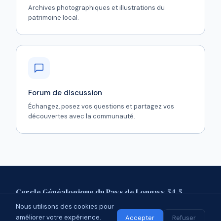
Archives photographiques et illustrations du
patrimoine local.
Forum de discussion
Échangez, posez vos questions et partagez vos
découvertes avec la communauté.
Cercle Généalogique du Pays de Longwy 54.5
Nous utilisons des cookies pour
Mentions légales
Contact
Forum
améliorer votre expérience.
© 2026 CGPL 54.5 · Affilié à l'UCGL
Accepter
Refuser