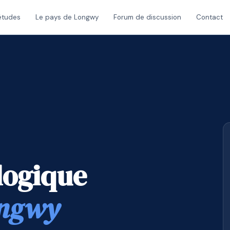
études
Le pays de Longwy
Forum de discussion
Contact
logique
ongwy