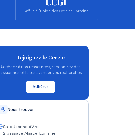
UCGL
Affilié à l'Union des Cercles Lorrains
Rejoignez le Cercle
Accédez à nos ressources, rencontrez des
passionnés et faites avancer vos recherches.
Adhérer
Nous trouver
Salle Jeanne d'Arc
2 passage Alsace-Lorraine