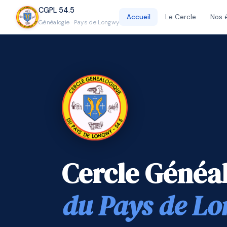
CGPL 54.5
Accueil
Le Cercle
Nos 
Généalogie · Pays de Longwy
Cercle Généa
du Pays de L