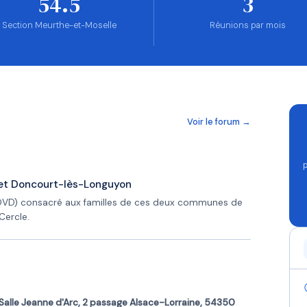
54.5
3
Section Meurthe-et-Moselle
Réunions par mois
Voir le forum →
e et Doncourt-lès-Longuyon
DVD) consacré aux familles de ces deux communes de
Cercle.
Salle Jeanne d'Arc, 2 passage Alsace-Lorraine, 54350