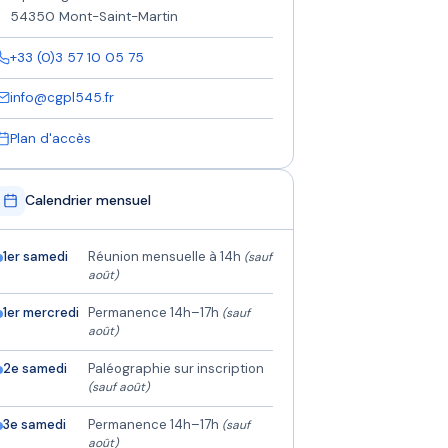
54350 Mont-Saint-Martin
+33 (0)3 57 10 05 75
info@cgpl545.fr
Plan d'accès
Calendrier mensuel
1er samedi
Réunion mensuelle à 14h
(sauf
août)
1er mercredi
Permanence 14h–17h
(sauf
août)
2e samedi
Paléographie sur inscription
(sauf août)
3e samedi
Permanence 14h–17h
(sauf
août)